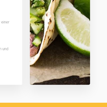
 einer
n und
m