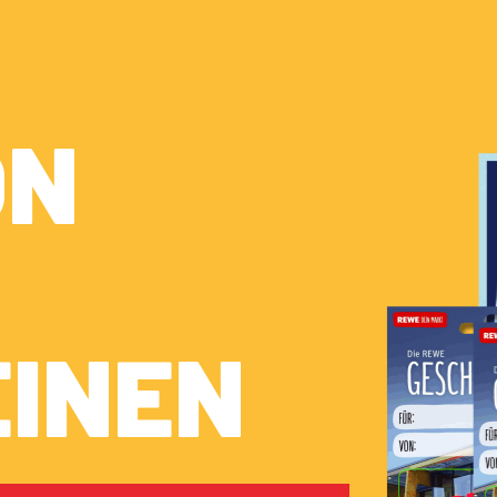
ON
INEN