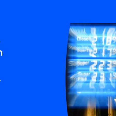
,
n
.