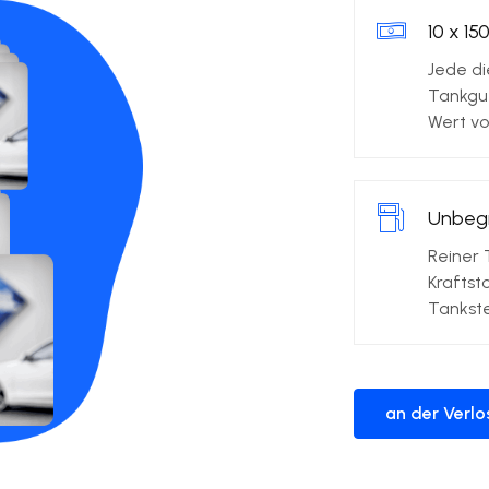
10 x 15
Jede di
Tankgu
Wert vo
Unbegr
Reiner 
Kraftst
Tankste
an der Verl